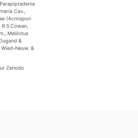
 Parapiptadenia
maria Cav.,
eae (Acmispon
n R.S.Cowan,
m., Melilotus
 Dugand &
a Wied-Neuw. &
sur Zenodo