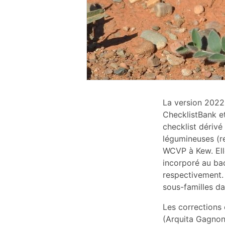
La version 2022
ChecklistBank et
checklist dériv
légumineuses (re
WCVP à Kew. Elle
incorporé au ba
respectivement. 
sous-familles d
Les corrections 
(Arquita Gagnon