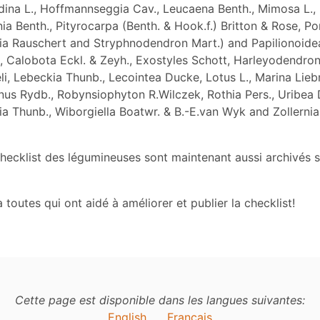
ndina L., Hoffmannseggia Cav., Leucaena Benth., Mimosa L.,
ia Benth., Pityrocarpa (Benth. & Hook.f.) Britton & Rose, Po
a Rauschert and Stryphnodendron Mart.) and Papilionoid
., Calobota Eckl. & Zeyh., Exostyles Schott, Harleyodendro
i, Lebeckia Thunb., Lecointea Ducke, Lotus L., Marina Lieb
mnus Rydb., Robynsiophyton R.Wilczek, Rothia Pers., Uribea
a Thunb., Wiborgiella Boatwr. & B.-E.van Wyk and Zollerni
checklist des légumineuses sont maintenant aussi archivés 
 toutes qui ont aidé à améliorer et publier la checklist!
Cette page est disponible dans les langues suivantes:
English
Français