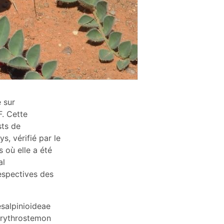
 sur
F. Cette
sts de
s, vérifié par le
 où elle a été
al
respectives des
esalpinioideae
 Erythrostemon