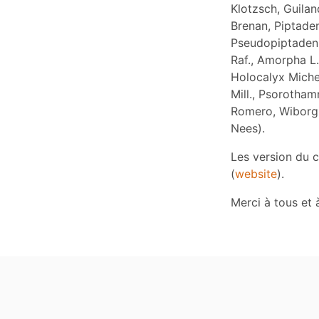
Klotzsch, Guila
Brenan, Piptaden
Pseudopiptadeni
Raf., Amorpha L
Holocalyx Michel
Mill., Psorotha
Romero, Wiborgi
Nees).
Les version du 
(
website
).
Merci à tous et à