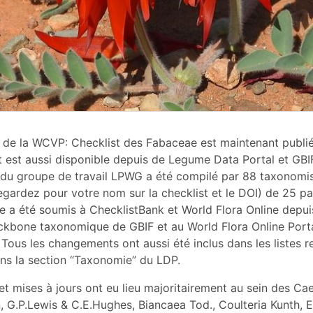
 de la WCVP: Checklist des Fabaceae est maintenant publié
 est aussi disponible depuis de Legume Data Portal et GBI
é du groupe de travail LPWG a été compilé par 88 taxonomi
gardez pour votre nom sur la checklist et le DOI) de 25 pay
 a été soumis à ChecklistBank et World Flora Online depuis
ckbone taxonomique de GBIF et au World Flora Online Port
Tous les changements ont aussi été inclus dans les listes 
ans la section “Taxonomie” du LDP.
et mises à jours ont eu lieu majoritairement au sein des Ca
, G.P.Lewis & C.E.Hughes, Biancaea Tod., Coulteria Kunth,