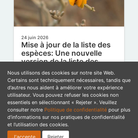
24 juin 2026
Mise à jour de la liste des
espèces: Une nouvelle
version de la liste des
légumineuses (2026v.7)
Nous utilisons des cookies sur notre site Web.
est publiée
Certains sont techniquement nécessaires, tandis que
d’autres nous aident à améliorer votre expérience
En mai dernier, grâce à la collaboration
utilisateur. Vous pouvez refuser les cookies non
de 112 experts des légumineuses (dont
essentiels en sélectionnant « Rejeter ». Veuillez
3 nouveaux collaborateurs - merci pour
consulter notre
Politique de confidentialité
pour plus
votre…
d’informations sur nos pratiques de confidentialité
et l’utilisation des cookies.
checklist
J'accepte
Rejeter